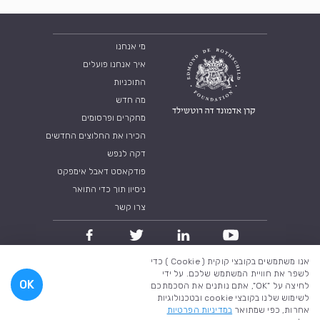
מי אנחנו
איך אנחנו פועלים
התוכניות
מה חדש
מחקרים ופרסומים
הכירו את החלוצים החדשים
דקה לנפש
פודקאסט דאבל אימפקט
ניסיון תוך כדי התואר
צרו קשר
אנו משתמשים בקובצי קוקית ( Cookie ) כדי
מדיניות פרטיות
תנאי שימוש
לשפר את חוויית המשתמש שלכם. על ידי
OK
לחיצה על "OK", אתם נותנים את הסכמתכם
כל הזכויות שמורות לקרן אדמונד דה רוטשילד 2018
לשימוש שלנו בקובצי cookie ובטכנולוגיות
אחרות, כפי שמתואר
במדיניות הפרטיות
A brilliant company
Created by