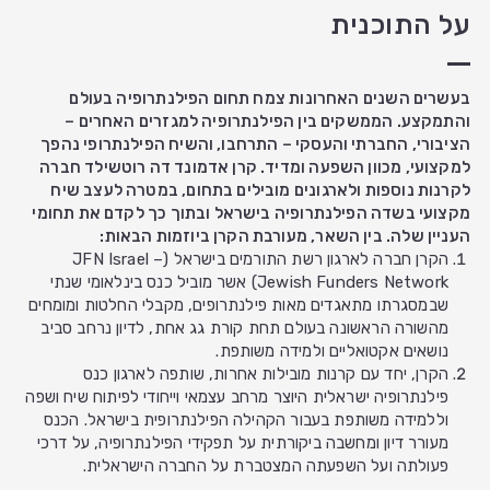
על התוכנית
בעשרים השנים האחרונות צמח תחום הפילנתרופיה בעולם
והתמקצע. הממשקים בין הפילנתרופיה למגזרים האחרים –
הציבורי, החברתי והעסקי – התרחבו, והשיח הפילנתרופי נהפך
למקצועי, מכוון השפעה ומדיד. קרן אדמונד דה רוטשילד חברה
לקרנות נוספות ולארגונים מובילים בתחום, במטרה לעצב שיח
מקצועי בשדה הפילנתרופיה בישראל ובתוך כך לקדם את תחומי
העניין שלה. בין השאר, מעורבת הקרן ביוזמות הבאות:
הקרן חברה לארגון רשת התורמים בישראל (JFN Israel –
Jewish Funders Network) אשר מוביל כנס בינלאומי שנתי
שבמסגרתו מתאגדים מאות פילנתרופים, מקבלי החלטות ומומחים
מהשורה הראשונה בעולם תחת קורת גג אחת, לדיון נרחב סביב
נושאים אקטואליים ולמידה משותפת.
הקרן, יחד עם קרנות מובילות אחרות, שותפה לארגון כנס
פילנתרופיה ישראלית היוצר מרחב עצמאי וייחודי לפיתוח שיח ושפה
וללמידה משותפת בעבור הקהילה הפילנתרופית בישראל. הכנס
מעורר דיון ומחשבה ביקורתית על תפקידי הפילנתרופיה, על דרכי
פעולתה ועל השפעתה המצטברת על החברה הישראלית.