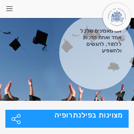
אנו מאמינים שלכל
אחד ואחת הזכות
ללמוד, להגשים
מי אנחנו
ולהשפיע
איך אנחנו פועלים
התוכניות
מה חדש
צרו קשר
חיפוש:
English
العربية
מצוינות בפילנתרופיה