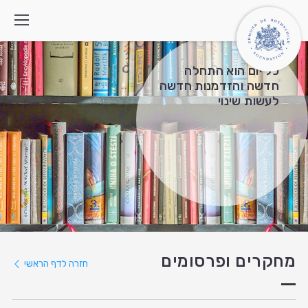
כל יום הוא התחלה
חדשה והזדמנות חדשה
לעשות שינוי
מי אנחנו
איך אנחנו פועלים
התוכניות
מה חדש
צרו קשר
חיפוש:
English
العربية
מחקרים ופרסומים
חזרה לדף הראשי