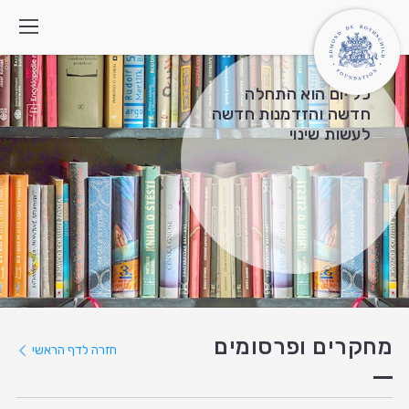
כל יום הוא התחלה
חדשה והזדמנות חדשה
לעשות שינוי
מי אנחנו
איך אנחנו פועלים
התוכניות
מה חדש
צרו קשר
חיפוש:
English
العربية
מחקרים ופרסומים
חזרה לדף הראשי