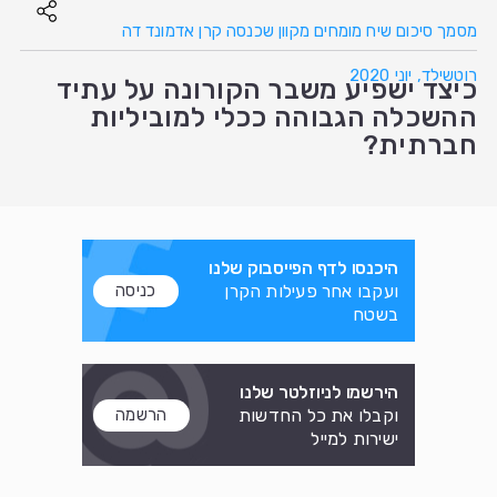
מסמך סיכום שיח מומחים מקוון שכנסה קרן אדמונד דה
רוטשילד, יוני 2020
כיצד ישפיע משבר הקורונה על עתיד
ההשכלה הגבוהה ככלי למוביליות
חברתית?
היכנסו לדף הפייסבוק שלנו
ועקבו אחר פעילות הקרן
כניסה
בשטח
הירשמו לניוזלטר שלנו
וקבלו את כל החדשות
הרשמה
ישירות למייל