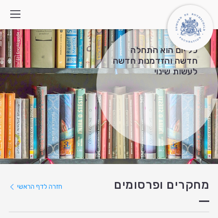
כל יום הוא התחלה
חדשה והזדמנות חדשה
לעשות שינוי
מי אנחנו
איך אנחנו פועלים
התוכניות
מה חדש
צרו קשר
חיפוש:
English
العربية
מחקרים ופרסומים
חזרה לדף הראשי