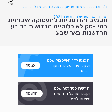
ד"ר זהר ברמן עמיתת ממשק, המועצה הלאומית לכלכלה,
משרד ראש הממשלה, נובמבר 2021
חסמים והזדמנויות לתעסוקה איכותית
בהיי-טק לאוכלוסייה הבדואית ברובע
החדשנות באר שבע
היכנסו לדף הפייסבוק שלנו
ועקבו אחר פעילות הקרן
כניסה
בשטח
הירשמו לניוזלטר שלנו
וקבלו את כל החדשות
הרשמה
ישירות למייל