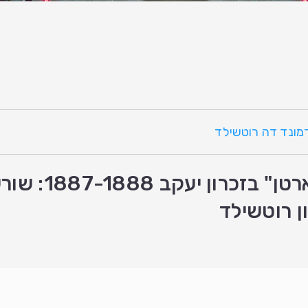
דמונד דה רוטשילד
"ארבייטער שולל
ן רוטשילד