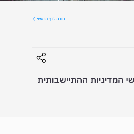
חזרה לדף הראשי
ע" ו"לוסטגארטן" בזכרון יעקב 1887-1888: שורשי המדיניות ההתיישבותית