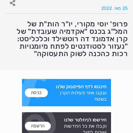
25 מאי, 2022
פרופ' יוסי מקורי, יו"ר הות"ת של
המל"ג בכנס "אקדמיה שעובדת" של
קרן אדמונד דה רוטשילד וכלכליסט:
"נעזור לסטודנטים לפתח מיומנויות
רכות כהכנה לשוק התעסוקה"
היכנסו לדף הפייסבוק שלנו
ועקבו אחר פעילות הקרן
כניסה
בשטח
הירשמו לניוזלטר שלנו
וקבלו את כל החדשות
הרשמה
ישירות למייל