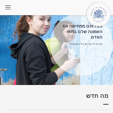
פעילותנו ממחישה את
האמונה שלנו ברוח
האדם
מי אנחנו
הברונית אריאן דה רוטשילד
איך אנחנו פועלים
התוכניות
מה חדש
צרו קשר
חיפוש:
English
العربية
מה חדש