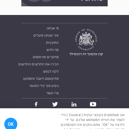
מי אנחנו
איך אנחנו פועלים
התוכניות
מה חדש
מחקרים ופרסומים
הכירו את החלוצים החדשים
דקה לנפש
פודקאסט דאבל אימפקט
ניסיון תוך כדי התואר
צרו קשר
אנו משתמשים בקובצי קוקית ( Cookie ) כדי
מדיניות פרטיות
תנאי שימוש
לשפר את חוויית המשתמש שלכם. על ידי
OK
לחיצה על "OK", אתם נותנים את הסכמתכם
כל הזכויות שמורות לקרן אדמונד דה רוטשילד 2018