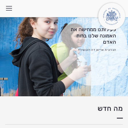
פעילותנו ממחישה את
האמונה שלנו ברוח
האדם
מי אנחנו
הברונית אריאן דה רוטשילד
איך אנחנו פועלים
התוכניות
מה חדש
צרו קשר
חיפוש:
English
العربية
מה חדש