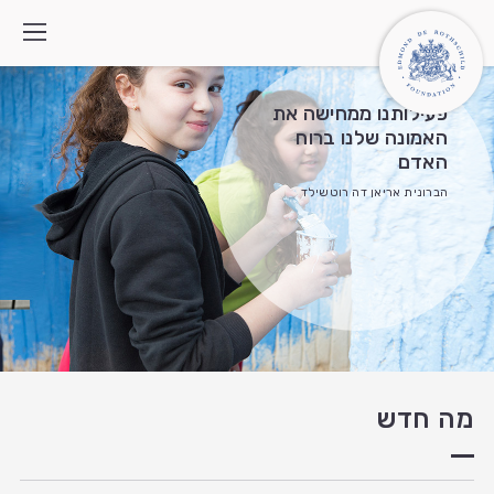
פעילותנו ממחישה את
האמונה שלנו ברוח
האדם
מי אנחנו
הברונית אריאן דה רוטשילד
איך אנחנו פועלים
התוכניות
מה חדש
צרו קשר
חיפוש:
English
العربية
מה חדש