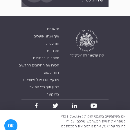
מי אנחנו
איך אנחנו פועלים
התוכניות
מה חדש
מחקרים ופרסומים
הכירו את החלוצים החדשים
דקה לנפש
פודקאסט דאבל אימפקט
ניסיון תוך כדי התואר
צרו קשר
אנו משתמשים בקובצי קוקית ( Cookie ) כדי
מדיניות פרטיות
תנאי שימוש
לשפר את חוויית המשתמש שלכם. על ידי
OK
לחיצה על "OK", אתם נותנים את הסכמתכם
כל הזכויות שמורות לקרן אדמונד דה רוטשילד 2018