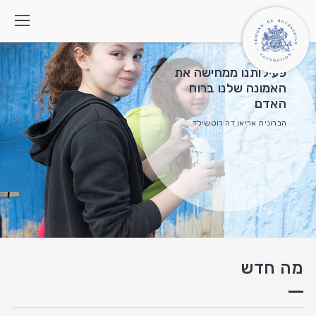
פעילותנו ממחישה את
האמונה שלנו ברוח
האדם
מי אנחנו
הברונית אריאן דה רוטשילד
איך אנחנו פועלים
התוכניות
מה חדש
צרו קשר
חיפוש:
English
العربية
מה חדש