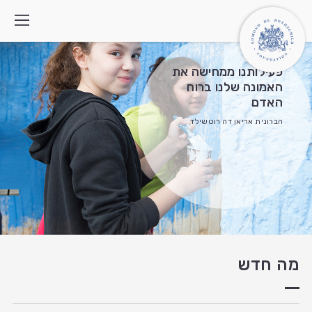
פעילותנו ממחישה את
האמונה שלנו ברוח
האדם
מי אנחנו
הברונית אריאן דה רוטשילד
איך אנחנו פועלים
התוכניות
מה חדש
צרו קשר
חיפוש:
English
العربية
מה חדש