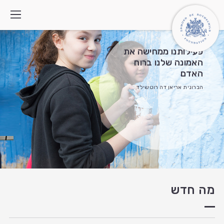
פעילותנו ממחישה את
האמונה שלנו ברוח
האדם
מי אנחנו
הברונית אריאן דה רוטשילד
איך אנחנו פועלים
התוכניות
מה חדש
צרו קשר
חיפוש:
English
العربية
מה חדש