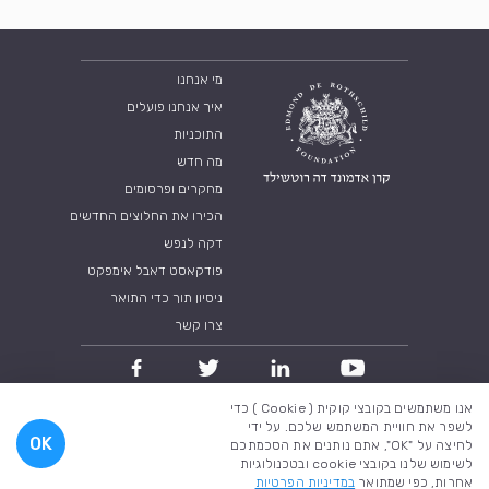
מי אנחנו
איך אנחנו פועלים
התוכניות
מה חדש
מחקרים ופרסומים
הכירו את החלוצים החדשים
דקה לנפש
פודקאסט דאבל אימפקט
ניסיון תוך כדי התואר
צרו קשר
אנו משתמשים בקובצי קוקית ( Cookie ) כדי
מדיניות פרטיות
תנאי שימוש
לשפר את חוויית המשתמש שלכם. על ידי
OK
לחיצה על "OK", אתם נותנים את הסכמתכם
כל הזכויות שמורות לקרן אדמונד דה רוטשילד 2018
לשימוש שלנו בקובצי cookie ובטכנולוגיות
אחרות, כפי שמתואר
במדיניות הפרטיות
A brilliant company
Created by