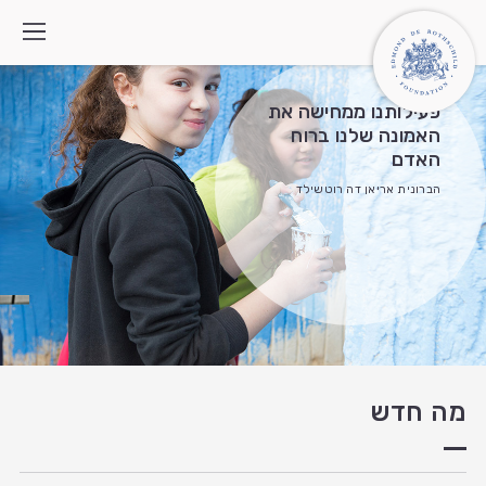
פעילותנו ממחישה את
האמונה שלנו ברוח
האדם
מי אנחנו
הברונית אריאן דה רוטשילד
איך אנחנו פועלים
התוכניות
מה חדש
צרו קשר
חיפוש:
English
العربية
מה חדש