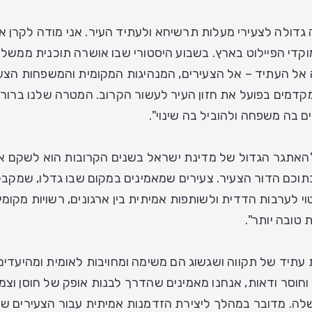
גדולה לצעירי מעלות תרשיחא ולעתיד העיר. אני מודה לקרן אד
קדי הפיילוט בארץ. בשבוע היסטורי שבו אושרה תוכנית ממשל
 אל העתיד – אל הצעירים, המנהיגות המקומית והמשפחות הצעי
קדמים בפועל את חזון העיר לעשור הקרוב. המטרה שלנו ברור
 בה משפחה ולהוביל בה שינוי".
האתגר הגדול של מדינת ישראל בשנים הקרובות הוא לשקם את 
כם הדור הצעיר. צעירים שמאמינים במקום שבו גדלו, שמקבלי
טוי לערבות הדדית ולשותפות אמיתית בין ארגונים, רשויות מקומ
 טובה יותר".
ת עתיד של תקווה ושגשוג הם משימה ומחויבות לאומית ומהיעדים
וחוסר ודאות, אנחנו מאמינים שהדרך לבנות אופק של חוסן ו
לה. מדובר במהלך ליצירת הזדמנות אמיתית עבור הצעירים שייק