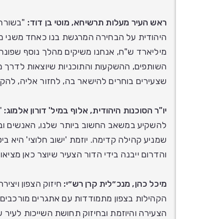
ראש העיר מעלות תרשיחא, מוטי בן דוד:
"בשורה 
היהודית על הבחירה המרגשת בנו כאחד משני מו
מיליארד ש"ח, אנחנו משיקים מהלך נוסף שפונה
השותפים, ההשקעות והתוכניות שיוצאות לדרך מ
שצעירים בוחרים להישאר בה, לחזור אליה, להקים
יו"ר הסוכנות היהודית, אלוף במיל' דורון אלמוג:
"
להשקיע במשאב החשוב ביותר שלנו, האנשים ובתו
שמניע קהילה קדימה. יוזמת 'ישוב חלוצי' היא בי
והדרום ייבנה בידי הדור הצעיר שיוצר כאן מציאות
מיכל כהן, מנכ״לית קרן רש״י:
חיזוק הצפון ויציר
הקהילות בצפון מתמודדות עם אתגרים מורכבים 
הצעירה והיוזמת ובחיזוק תחושת השייכות לעיר ש