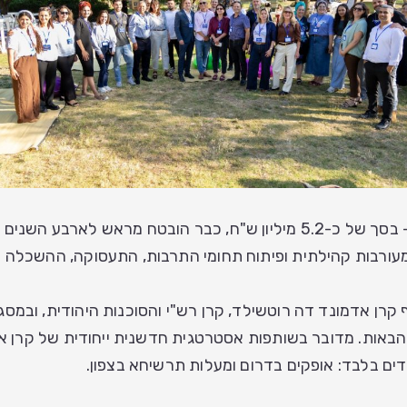
המיזם הייחודי "ישוב חלוצי", שהמימון להפעלתו – בסך של כ-5.2 מיליון ש"ח,
 מעורבות קהילתית ופיתוח תחומי התרבות, התעסוקה, ההשכלה וא
 קרן אדמונד דה רוטשילד, קרן רש"י והסוכנות היהודית, ובמס
הבאות. מדובר בשותפות אסטרטגית חדשנית ייחודית של קרן אד
דים בלבד: אופקים בדרום ומעלות תרשיחא בצפון.