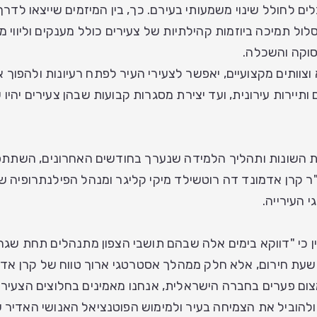
ים לחולל שינוי משמעותי בעירם. כך, בין המיזמים שייצאו לד
ול תמיכה ביוזמות קהילתיות של צעירים כולל מענקים וליווי מק
סוקה והשכלה.
צוותים מקצועיים, יאפשר לצעירי העיר לפתח רעיונות ולהפוך 
 ותיירות עירונית, ועד יצירת מסגרות קבועות שבהן צעירים יהי
ת השונות ותהליך הלמידה שנערך בחודשים האחרונים, השתתפו 
יו"ר קרן אדמונד דה רוטשילד מיקי קליגר ומנהל הפילנתרופיה של
י העירייה.
ן כי "דווקא בימים אלה שבהם תושבי הצפון מתנהלים תחת שג
שעת חירום, אלא חלק ממהלך אסטרטגי ארוך טווח של קרן אדמ
מצום פערים בחברה הישראלית, אנחנו מאמינים בחלוצים הצעיר
ולהוביל את הצמיחה בעיר ולמימוש הפוטנציאל האנושי האדיר ש