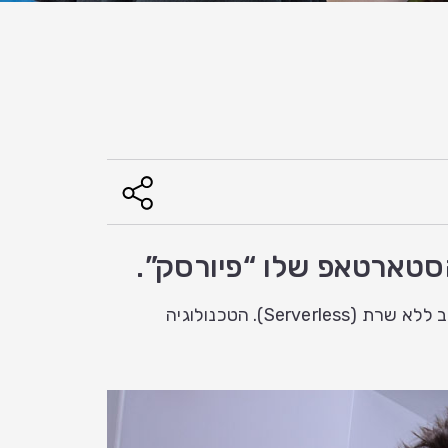
פיורסק הוקמה בתחילת 2017 ועוסקת באחת בטכנוגלוגיות החמות בתחום הענן – הגנה על ארכיטקטורת מחשוב ללא שרת (Serverless). הטכנולוגיה