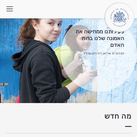
פעילותנו ממחישה את
האמונה שלנו ברוח
האדם
מי אנחנו
הברונית אריאן דה רוטשילד
איך אנחנו פועלים
התוכניות
מה חדש
צרו קשר
חיפוש:
English
العربية
מה חדש