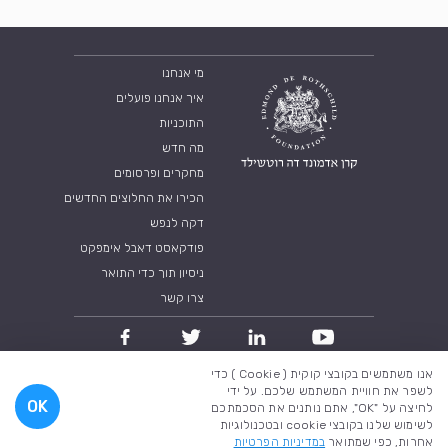
מי אנחנו
איך אנחנו פועלים
התוכניות
מה חדש
מחקרים ופרסומים
הכירו את החלוצים החדשים
דקה לנפש
פודקאסט דאבל אימפקט
ניסיון תוך כדי התואר
צרו קשר
אנו משתמשים בקובצי קוקית ( Cookie ) כדי
מדיניות פרטיות
תנאי שימוש
לשפר את חוויית המשתמש שלכם. על ידי
OK
לחיצה על "OK", אתם נותנים את הסכמתכם
כל הזכויות שמורות לקרן אדמונד דה רוטשילד 2018
לשימוש שלנו בקובצי cookie ובטכנולוגיות
אחרות, כפי שמתואר
במדיניות הפרטיות
A brilliant company
Created by