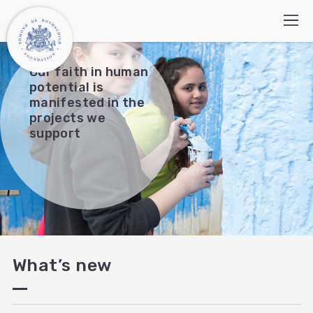
Our faith in human
potential is
manifested in the
Who we are
projects we
support
How we work
Programs
What’s new
Contact Us
Search:
עברית
العربية
What’s new