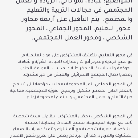
المواضيع: قيادة، نمو ذاتي، الريادة والعمل
المجتمعي في مجالات التربية والتعليم
والمجتمع. يتم التأهيل على أربعة محاور:
محور التعليم، المحور الجماعي، المحور
الشخصي، ومحور العمل المجتمعي.
في محور التعليم
، ينكشف المشتركون على مواد تعليمية في
مواضيع كرعاية وتطوير أدوات ومهارات للقيادة، الهُويّة والثقافة،
الحوكمة والسياسية، الديمقراطية والمدنيات، العولمة، الجندر،
وقضايا تطال المجتمع الاسرائيلي والعيش في حيّز مشترك.
في المحور الجماعي،
تمر المجموعة بعمليات موّجهة التي تسمح
بالتعلم الذاتي المعتبر، تشكيل وترسيخ الهويّة المجتمعية، معالجة
خبرة التعلم والعمل المجتمعي، والانتماء لمجموعة زملاء.
في المحور الشخصي،
يحظى المشتركين بلقاءات فردية شخصية
ثابتة مع موّجه المجموعة. تسمح اللقاءات بمعاينة العملية
الشخصية، معرفة شخصية مع المشترك وتنمية مهارات الاصغاء،
المشاركة والمردود. كما أن البرنامج يعمل على تعزيز شعور الاقتدار