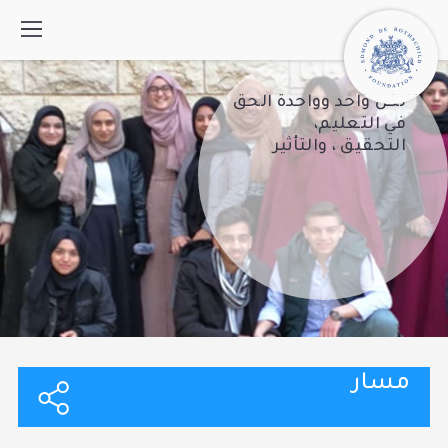
لكل واحد وواحدة الحق
في التعليم،
التحقيق ، والتأثير
من نحن
كيف نعمل
برامج
ما الجديد
اتصل
بحث:
English
עברית
مسار