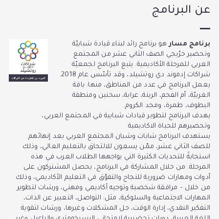
عن البرنامج
برنامج مسار
هو برنامج رائد لبناء قيادة شبابيّة
وتحضير خرّيجي الصف الثاني عشر من المجتمع
العربي للمرحلة الأكاديمية. يتبع البرنامج لجمعيّة
شراكات إدموند دي روتشيلد، وقد تأسّس عام 2018.
يعمل البرنامج في عدد من المناطق، منها: باقة
الغربيّة، أم الفحم، الرينة، عرابة، سخنين ومنطقة
البطوف، طمرة، ومجد الكروم
.
يهدف البرنامج لتطوير قيادات شبابية في المجتمع العربي،
وتحضيرهم للحياة الاكاديمية
يستهدف البرنامج شابات وشبان المجتمع العربي بعد إنهائهم
للصف الثاني عشر، ممّن يسعون للالتحاق بالتعليم العالي، وذلك
استجابةً للتحديات الكثيرة التي يواجهها الطلاب العرب في هذه
المرحلة. من خلال المشاركة في البرنامج، يحصل المشتركون على
أدوات ومهارات ضرورية للنجاح والتفوّق في التعليم الأكاديمي، وذلك
من خلال – مرافقة شخصية وتوجيه أكاديمي ومهني، ورشات لتطوير
المهارات الاجتماعية والسلوكية، مثل: التواصل، التعبير عن الذات،
التفكير النقدي، إدارة الوقت، حل المشكلات وغيرها، ورشات لتقوية
اللغة العبرية، دورات تحضيرية لامتحاني البسيخومتري والياعيل وغير