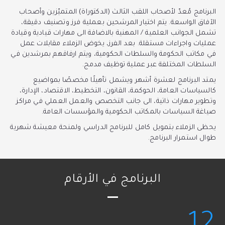
البرنامج مُعدّ لأصحاب اللقب الثالث (الدكتوراة) المتميّزين وأصحاب
الآفاق الواسعة. يتم اختيار المرشحين بعملية فرز وتصنيف دقيقة،
تشمل الجوانب العلمية / المهنية بالاضافة الى مهارات قيادية وقيادة
عمليات واجراءات مستقلة. بعد الفرز، يخوض الزملاء مقابلات عمل
في مكاتب الحكومة والسلطات الحكومية، ويتم ارفاقهم بمرشدين في
السلطات المختلفة عبر عملية توظيف مدمج.
يمتد البرنامج لعشرة أشهر ويشمل تأهيلًا مخصصًا بمواضيع
كالسياسات العامة، الحوكمة، القانون، التخطيط، الاقتصاد، الإدارة،
وتطوير مهارات ذاتية، الى جانب التخصص والعمل العملي في مراكز
صياغة السياسات بالمكاتب الحكومية والمؤسسات العامة.
يحظى الزملاء بتمويل كامل للبرنامج الدراسي ولمنحة معيشة شهرية
طوال استمرار البرنامج.
البرنامج في الأرقام