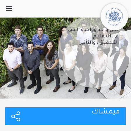
لكل واحد وواحدة الحق
في التعليم،
التحقيق ، والتأثير
من نحن
كيف نعمل
برامج
ما الجديد
اتصل
بحث:
English
עברית
ميمشاك