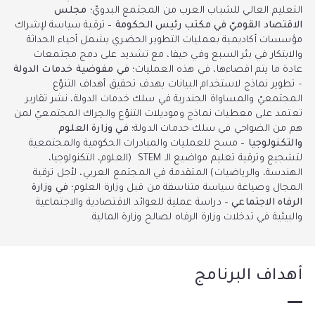
التعليم العالي للشباب العرب من المجتمع البدويّ؛
مجلس
الاقتصاد القوميّ في مكتب رئيس الحكومة –
ترقية سياسة لإشراك
مؤسسات أكاديمية بعمليات التطوير الحضري يشمل أحياء الحداثة
والابتكار في بئر السبع وفي حيفا، مع تشديد على دمج مجتمعات
عادة ما يتم اقصاءها، في هذه العمليات؛
في مفوضية خدمات الدولة
– تطوير نماذج لاستخدام البيانات بهدف تحقيق أهداف التنوّع
المجتمعيّ والمساواة الجندرية في سلك خدمات الدولة، نشر تقارير
تعتمد على معطيات نماذج وموديلات التنوّع والحِراك المجتمعيّ لمن
هم من الضواحي في سلك خدمات الدولة؛
في وزارة العلوم
والتكنولوجيا –
مسح للعمليات والمبادرات الحكومية والمجتمعية
لتشجيع وترقية تعليم مواضيع الـ STEM (العلوم، التكنولوجيا،
الهندسة، والرياضيات) المتقدمة في المجتمع العربي، لأجل ترقية
المجال وصياغة سياسة متناسقة من قبل وزارة العلوم؛
في وزارة
الرفاه الاجتماعي –
دراسة عملية للعوائد الاقتصادية والاجتماعية
والبيئية في تدخلات وزارة الرفاه لصالح وزارة المالية.
أهداف البرنامج