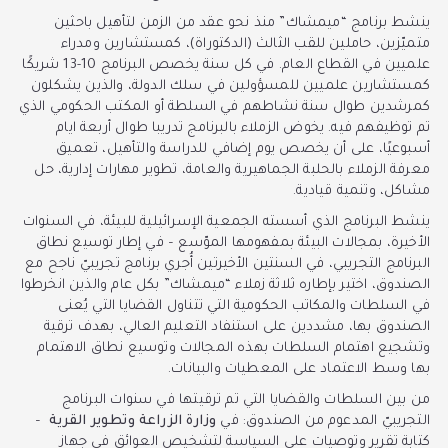
ينشط برنامج “ميمشاك” منذ نحو عقد من الزمن لتأهيل باحثين
متميّزين، حاملين للقب الثالث (الدكتوراة)، كمستشارين ومدراء
علميين في القطاع العام. في كل سنة يخصص البرنامج 10-13 شريكًا
كمستشارين علميين للمسؤولين في سلك الدولة، والذين يشكلون
كمرشدين طوال سنة نشاطهم في السلطة أو المكتب الحكومي الذي
تم توظيفهم فيه. يخوض الزملاء بالبرنامج تدريبا طوال أربعة ايام
أسبوعيًا، على أن يخصص يوم إضافي للدراسة والتأهيل، تعميق
معرفة الزملاء بالحلبة الجماهيرية والعامة، تطوير مهارات إدارية، حل
مشاكل، وتنمية قيادية.
ينشط البرنامج الذي أسسته الجمعية الإسرائيلية للبيئة، في السنوات
الأخيرة، بمجالات البيئة بمفهومها الموّسع – في إطار توسيع نطاق
البرنامج التجريبي، في السنتين الأخيرتين أُجري برنامج تجريبيّ ناجح مع
الصندوق، اختير بإطاره ثلاثة زملاء “ميمشاك” بكل عام والذين انخرطوا
في السلطات والمكاتب الحكومية التي تتناول القضايا التي يُعنى
الصندوق بها، مشددين على استنفاد التعليم العالي، بهدف ترقية
وتشجيع اهتمام السلطات بهذه المجالات وتوسيع نطاق الاهتمام
بها وسط الاعتماد على المعطيات والبيانات.
من بين السلطات والقضايا التي تم ترقيتها في سنوات البرنامج
التجريبيّ المدعوم من الصندوق: في
وزارة الزراعة وتطوير القرية
–
كتابة تقرير وتوصيات على السياسة لتشخيص العوائق في جهاز